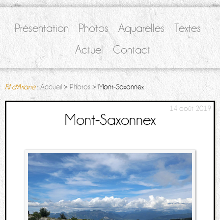
Présentation
Photos
Aquarelles
Textes
Actuel
Contact
Fil d'Ariane
:
Accueil
>
Photos
> Mont-Saxonnex
14 août 2019
Mont-Saxonnex