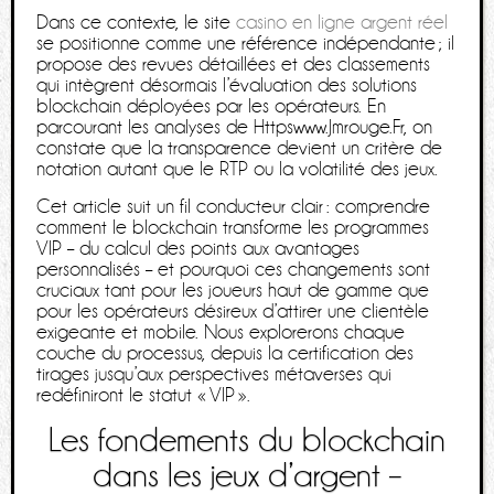
Dans ce contexte, le site
casino en ligne argent réel
se positionne comme une référence indépendante ; il
propose des revues détaillées et des classements
qui intègrent désormais l’évaluation des solutions
blockchain déployées par les opérateurs. En
parcourant les analyses de Httpswww.Jmrouge.Fr, on
constate que la transparence devient un critère de
notation autant que le RTP ou la volatilité des jeux.
Cet article suit un fil conducteur clair : comprendre
comment le blockchain transforme les programmes
VIP – du calcul des points aux avantages
personnalisés – et pourquoi ces changements sont
cruciaux tant pour les joueurs haut de gamme que
pour les opérateurs désireux d’attirer une clientèle
exigeante et mobile. Nous explorerons chaque
couche du processus, depuis la certification des
tirages jusqu’aux perspectives métaverses qui
redéfiniront le statut « VIP ».
Les fondements du blockchain
dans les jeux d’argent –