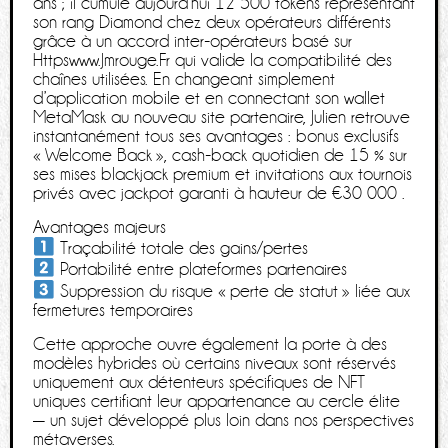
ans ; il cumule aujourd’hui 12 500 tokens représentant
son rang Diamond chez deux opérateurs différents
grâce à un accord inter‑opérateurs basé sur
Httpswww.Jmrouge.Fr qui valide la compatibilité des
chaînes utilisées. En changeant simplement
d’application mobile et en connectant son wallet
MetaMask au nouveau site partenaire, Julien retrouve
instantanément tous ses avantages : bonus exclusifs
« Welcome Back », cash‑back quotidien de 15 % sur
ses mises blackjack premium et invitations aux tournois
privés avec jackpot garanti à hauteur de €30 000 .
Avantages majeurs
Traçabilité totale des gains/pertes
Portabilité entre plateformes partenaires
Suppression du risque « perte de statut » liée aux
fermetures temporaires
Cette approche ouvre également la porte à des
modèles hybrides où certains niveaux sont réservés
uniquement aux détenteurs spécifiques de NFT
uniques certifiant leur appartenance au cercle élite
— un sujet développé plus loin dans nos perspectives
métaverses.