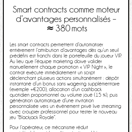
Smart contracts comme moteur
d’avantages personnalisés –
≈ 380 mots
Les smart contracts permettent d’automatiser
entièrement l’attribution d’avantages dès qu’un seuil
prédéfini est franchi dans le portefeuille du joueur VIP.
Au lieu que l’équipe marketing doive valider
manuellement chaque promotion « VIP Night », le
contrat exécute immédiatement un script
déclenchant plusieurs actions simultanément : dépôt
instantané d’un bonus sans wagering supplémentaire
(exemple +€200), allocation d’un cashback
quotidien proportionnel au volume joué (15 %), puis
génération automatique d’une invitation
personnalisée vers un événement privé live streaming
avec croupier professionnel pour tester le nouveau
jeu “Blackjack Royale”.
Pour l’opérateur, ce mécanisme réduit