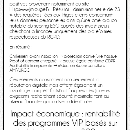
positives provenant notamment du site
Httpswww.Jmrouge.Fr . Résultat : diminution nette de 23
% des requêtes liées aux litiges clients concernant
leurs données personnelles ainsi qu’une amélioration
notable du scoring ESG auprès des investisseurs
cherchant à financer uniquement des plateformes
respectueuses du RGPD.
En résumé :
Chiffrement avant inscription → protection contre fuite massive
Proof‑of‑consent enregistré → preuve légale conforme GDPR
Auditabilité transparente → réduction risques sanctions
AMF/UKGC
Ces éléments consolident non seulement la
réputation digitale mais offrent également un
avantage compétitif distinctif auprès des joueurs
exigeants recherchant sécurité maximale tant au
niveau financier qu’au niveau identitaire.
Impact économique : rentabilité
des programmes VIP basés sur