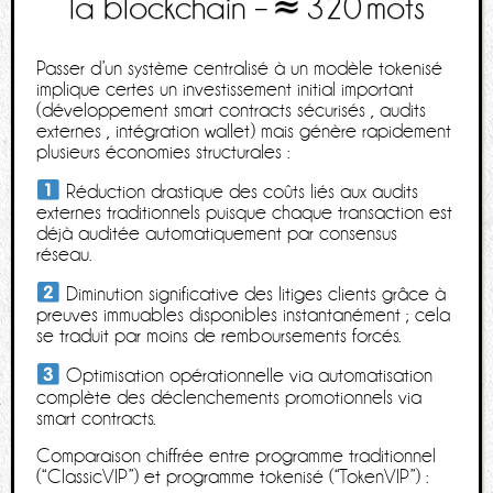
la blockchain – ≈ 320 mots
Passer d’un système centralisé à un modèle tokenisé
implique certes un investissement initial important
(développement smart contracts sécurisés , audits
externes , intégration wallet) mais génère rapidement
plusieurs économies structurales :
Réduction drastique des coûts liés aux audits
externes traditionnels puisque chaque transaction est
déjà auditée automatiquement par consensus
réseau.
Diminution significative des litiges clients grâce à
preuves immuables disponibles instantanément ; cela
se traduit par moins de remboursements forcés.
Optimisation opérationnelle via automatisation
complète des déclenchements promotionnels via
smart contracts.
Comparaison chiffrée entre programme traditionnel
(“ClassicVIP”) et programme tokenisé (“TokenVIP”) :