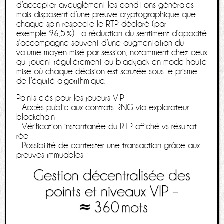
d’accepter aveuglément les conditions générales
mais disposent d’une preuve cryptographique que
chaque spin respecte le RTP déclaré (par
exemple 96,5 %). La réduction du sentiment d’opacité
s’accompagne souvent d’une augmentation du
volume moyen misé par session, notamment chez ceux
qui jouent régulièrement au blackjack en mode haute
mise où chaque décision est scrutée sous le prisme
de l’équité algorithmique.
Points clés pour les joueurs VIP
– Accès public aux contrats RNG via explorateur
blockchain
– Vérification instantanée du RTP affiché vs résultat
réel
– Possibilité de contester une transaction grâce aux
preuves immuables
Gestion décentralisée des
points et niveaux VIP –
≈ 360 mots