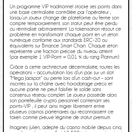
Un programme VIP traditionnel stocke ses points dans
une base centralisée contrôlée par l’opérateur ;
lorsqu’un joueur change de plateforme ou ferme son
compte temporairement, son statut peut être perdu
ou réinitialisé arbitrairement. La tokenisation résout ce
problème en transformant chaque point en un jeton
numérique conforme aux standards ERC‑20 ou
équivalents sur Binance Smart Chain. Chaque jeton
représente une fraction précise du niveau atteint
(par exemple 1 VIP‑Point = 0,01 % du rang Platinum).
Grâce à cette architecture décentralisée, toutes les
opérations – accumulation lors d’un pari sur un slot
“Mega Jackpot” ou perte lors d’un cash‑out – sont
inscrites sur la chaîne avec horodatage précis et
aucune partie ne peut falsifier le solde sans
consensus réseau complet. Le joueur possède alors
son portefeuille crypto personnel contenant ses
points‑VIP ; il peut ainsi migrer librement entre
plusieurs casinos partenaires qui reconnaissent ce
token comme preuve légitime de statut premium.
Imaginez Julien, adepte du casino mobile depuis cinq