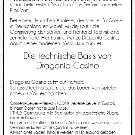
schon beim ersten Besuch auf die Performance einer
Plattform.
Bei einem deutschen Anbieter, der speziell für Spieler
in Deutschland entwickelt wurde, spielt die
Optimierung der Server‑ und Frontend‑Technik eine
zentrale Rolle. Hier kommen wir zu Dragonia Casino,
das mit einer modernen Infrastruktur punktet.
Die technische Basis von
Dragonia Casino
Dragonia Casino setzt auf mehrere
Schlüsseltechnologien, die das Laden von Spielen
nahezu sofort ermöglichen:
Content‑Delivery‑Network (CDN): Verteilte Server in Europa
bringen Daten näher zum Nutzer.
HTML5‑Optimierung: Alle Slots laufen ohne zusätzliche Plugins,
direkt im Browser.
Komprimierte Grafiken: Bilder und Animationen werden vor dem
Versand reduziert, ohne Qualität zu verlieren.
Asynchrones Laden: Inhalte werden im Hintergrund geladen,