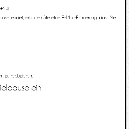
n ist.
ause endet, erhalten Sie eine E‑Mail‑Erinnerung, dass Sie
n zu reduzieren.
Spielpause ein