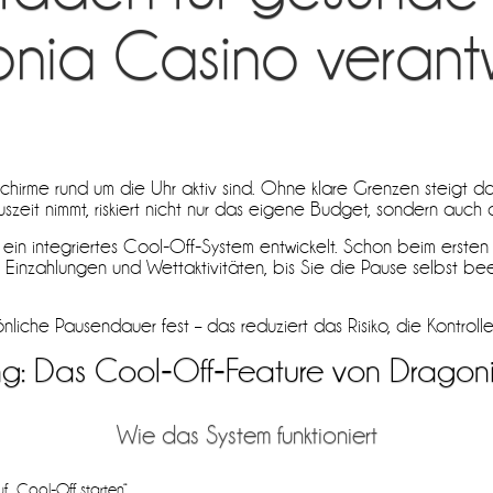
onia Casino veran
ldschirme rund um die Uhr aktiv sind. Ohne klare Grenzen steigt 
 Auszeit nimmt, riskiert nicht nur das eigene Budget, sondern auc
ein integriertes Cool‑Off‑System entwickelt. Schon beim erste
e Einzahlungen und Wettaktivitäten, bis Sie die Pause selbst b
liche Pausendauer fest – das reduziert das Risiko, die Kontrolle 
ng: Das Cool‑Off‑Feature von Dragon
Wie das System funktioniert
f „Cool‑Off starten“.