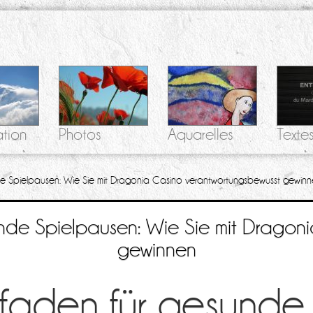
ation
Photos
Aquarelles
Texte
nde Spielpausen: Wie Sie mit Dragonia Casino verantwortungsbewusst gewin
sunde Spielpausen: Wie Sie mit Drago
gewinnen
itfaden für gesunde