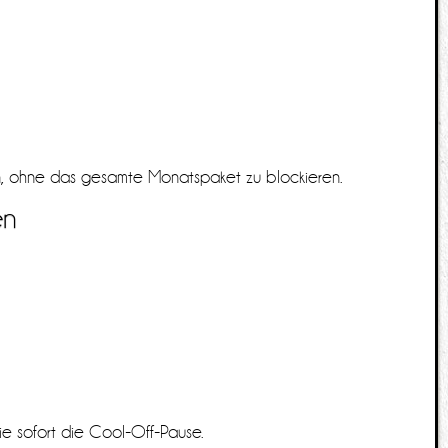
n, ohne das gesamte Monatspaket zu blockieren.
en
 Sie sofort die Cool‑Off‑Pause.