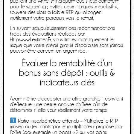
publient une whitelist indiquant quels jeux comptent
pour le wagering ; évitez ceux marqués « exclusif »,
souvent des slots à faible RTP qui allongent
inutilement votre parcours vers le retrait.
En suivant scrupuleusement ces recommandations
tirées des évaluations réalisées par
Httpswww.Lextimes.Fr, vous limitez drastiquement le
risque que votre crédit gratuit disparaisse sans jamais
pouvoir être converti en argent réel.
Évaluer la rentabilité d’un
bonus sans dépôt : outils &
indicateurs clés
Avant même d’accepter une offre gratuite, il convient
d’effectuer une petite analyse chiffrée afin de
déterminer si elle vaut réellement votre temps.
Ratio mise/bénéfice attendu – Multipliez le RTP
moyen du jeu choisi par le multiplicateur proposé par
l’offre (par exemple un boost ×2 sur vos gains