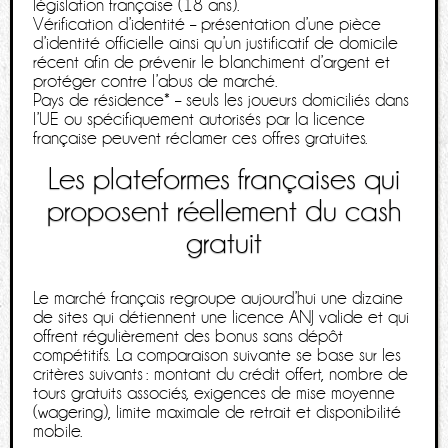
législation française (18 ans).
Vérification d’identité
– présentation d’une pièce
d’identité officielle ainsi qu’un justificatif de domicile
récent afin de prévenir le blanchiment d’argent et
protéger contre l’abus de marché.
Pays de résidence
* – seuls les joueurs domiciliés dans
l’UE ou spécifiquement autorisés par la licence
française peuvent réclamer ces offres gratuites.
Les plateformes françaises qui
proposent réellement du cash
gratuit
Le marché français regroupe aujourd’hui une dizaine
de sites qui détiennent une licence ANJ valide et qui
offrent régulièrement des bonus sans dépôt
compétitifs. La comparaison suivante se base sur les
critères suivants : montant du crédit offert, nombre de
tours gratuits associés, exigences de mise moyenne
(wagering), limite maximale de retrait et disponibilité
mobile.