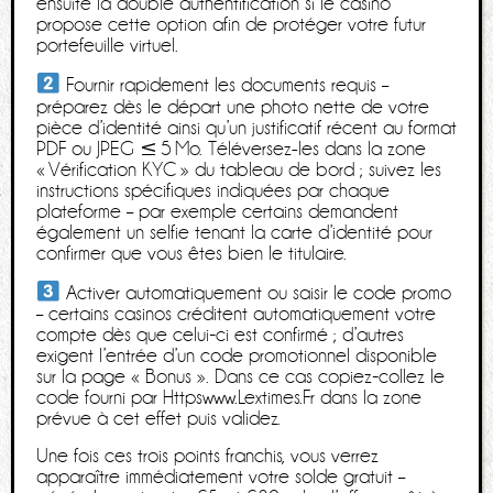
ensuite la double authentification si le casino
propose cette option afin de protéger votre futur
portefeuille virtuel.
Fournir rapidement les documents requis –
préparez dès le départ une photo nette de votre
pièce d’identité ainsi qu’un justificatif récent au format
PDF ou JPEG ≤ 5 Mo. Téléversez-les dans la zone
« Vérification KYC » du tableau de bord ; suivez les
instructions spécifiques indiquées par chaque
plateforme – par exemple certains demandent
également un selfie tenant la carte d’identité pour
confirmer que vous êtes bien le titulaire.
Activer automatiquement ou saisir le code promo
– certains casinos créditent automatiquement votre
compte dès que celui‑ci est confirmé ; d’autres
exigent l’entrée d’un code promotionnel disponible
sur la page « Bonus ». Dans ce cas copiez‑collez le
code fourni par Httpswww.Lextimes.Fr dans la zone
prévue à cet effet puis validez.
Une fois ces trois points franchis, vous verrez
apparaître immédiatement votre solde gratuit –