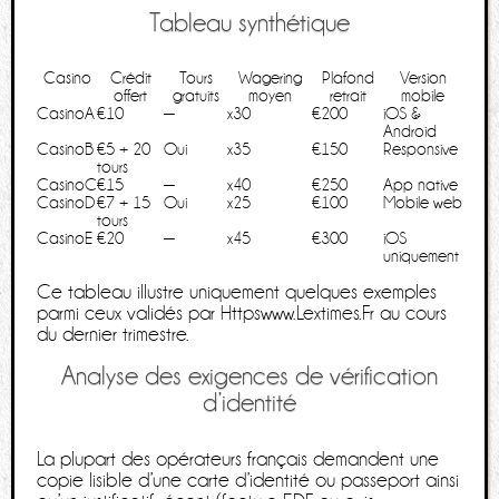
Tableau synthétique
Casino
Crédit
Tours
Wagering
Plafond
Version
offert
gratuits
moyen
retrait
mobile
CasinoA
€10
—
x30
€200
iOS &
Android
CasinoB
€5 + 20
Oui
x35
€150
Responsive
tours
CasinoC
€15
—
x40
€250
App native
CasinoD
€7 + 15
Oui
x25
€100
Mobile web
tours
CasinoE
€20
—
x45
€300
iOS
uniquement
Ce tableau illustre uniquement quelques exemples
parmi ceux validés par
Httpswww.Lextimes.Fr
au cours
du dernier trimestre.
Analyse des exigences de vérification
d’identité
La plupart des opérateurs français demandent une
copie lisible d’une carte d’identité ou passeport ainsi