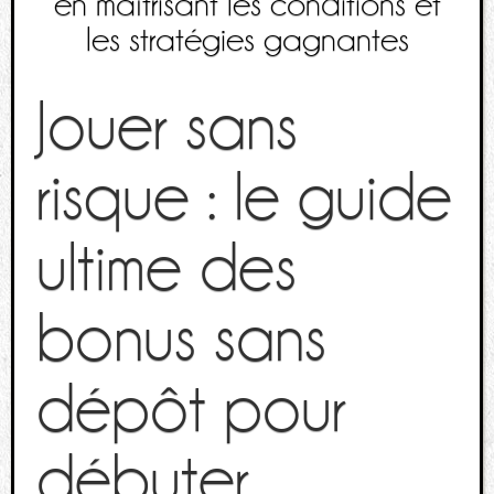
en maîtrisant les conditions et
les stratégies gagnantes
Jouer sans
risque : le guide
ultime des
bonus sans
dépôt pour
débuter