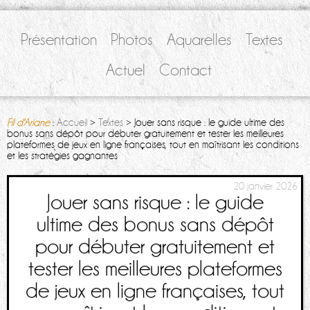
Présentation
Photos
Aquarelles
Textes
Actuel
Contact
Fil d'Ariane
:
Accueil
>
Textes
> Jouer sans risque : le guide ultime des
bonus sans dépôt pour débuter gratuitement et tester les meilleures
plateformes de jeux en ligne françaises, tout en maîtrisant les conditions
et les stratégies gagnantes
20 janvier 2026
Jouer sans risque : le guide
ultime des bonus sans dépôt
pour débuter gratuitement et
tester les meilleures plateformes
de jeux en ligne françaises, tout