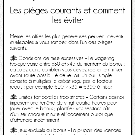
Les pièges courants et comment
les éviter
Même les offres les plus généreuses peuvent devenir
inutilisables si vous tombez dans l’un des pièges
suivants.
•
Conditions de mise excessives
– Le wagering
typique varie entre x30 et x45 du montant du bonus ;
calculez donc combien vous devez réellement miser
avant toute possibilité de retrait. Un outil simple
consiste à multiplier le crédit reçu par le facteur
requis : par exemple €10 × x35 = €350 à miser.
•
Limites temporelles trop strictes
– Certains casinos
imposent une fenêtre de vingt‑quatre heures pour
jouer avec le bonus ; planifiez vos sessions afin
d’utiliser chaque minute efficacement plutôt que
d’attendre indéfiniment.
•
Jeux exclusifs au bonus
– La plupart des licences