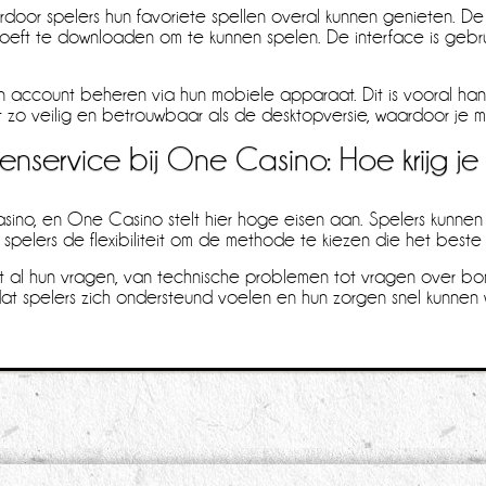
oor spelers hun favoriete spellen overal kunnen genieten. De
oeft te downloaden om te kunnen spelen. De interface is gebrui
n account beheren via hun mobiele apparaat. Dit is vooral hand
 zo veilig en betrouwbaar als de desktopversie, waardoor je me
enservice bij One Casino: Hoe krijg je
casino, en One Casino stelt hier hoge eisen aan. Spelers kunne
 spelers de flexibiliteit om de methode te kiezen die het beste 
et al hun vragen, van technische problemen tot vragen over bo
 dat spelers zich ondersteund voelen en hun zorgen snel kunne