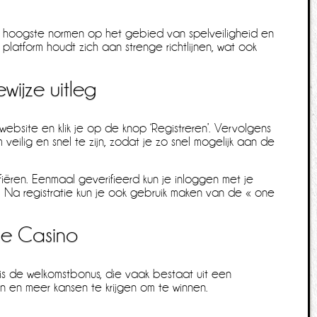
 hoogste normen op het gebied van spelveiligheid en
latform houdt zich aan strenge richtlijnen, wat ook
wijze uitleg
bsite en klik je op de knop ‘Registreren’. Vervolgens
eilig en snel te zijn, zodat je zo snel mogelijk aan de
iëren. Eenmaal geverifieerd kun je inloggen met je
 Na registratie kun je ook gebruik maken van de « one
ne Casino
s de welkomstbonus, die vaak bestaat uit een
en en meer kansen te krijgen om te winnen.