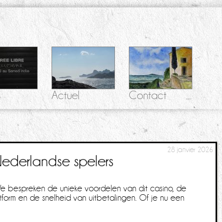
s
Actuel
Contact
28 janvier 2026
ederlandse spelers
We bespreken de unieke voordelen van dit casino, de
form en de snelheid van uitbetalingen. Of je nu een