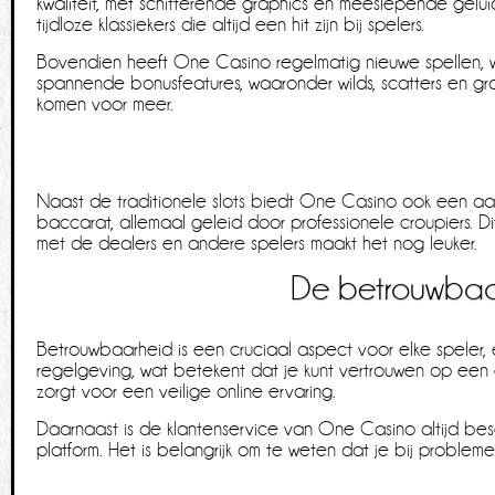
kwaliteit, met schitterende graphics en meeslepende gelui
tijdloze klassiekers die altijd een hit zijn bij spelers.
Bovendien heeft One Casino regelmatig nieuwe spellen, wat
spannende bonusfeatures, waaronder wilds, scatters en grat
komen voor meer.
Naast de traditionele slots biedt One Casino ook een aantr
baccarat, allemaal geleid door professionele croupiers. D
met de dealers en andere spelers maakt het nog leuker.
De betrouwbaa
Betrouwbaarheid is een cruciaal aspect voor elke speler, 
regelgeving, wat betekent dat je kunt vertrouwen op ee
zorgt voor een veilige online ervaring.
Daarnaast is de klantenservice van One Casino altijd be
platform. Het is belangrijk om te weten dat je bij probleme