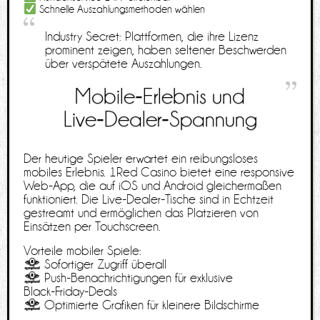
Schnelle Auszahlungsmethoden wählen
Industry Secret: Plattformen, die ihre Lizenz
prominent zeigen, haben seltener Beschwerden
über verspätete Auszahlungen.
Mobile‑Erlebnis und
Live‑Dealer‑Spannung
Der heutige Spieler erwartet ein reibungsloses
mobiles Erlebnis. 1Red Casino bietet eine responsive
Web‑App, die auf iOS und Android gleichermaßen
funktioniert. Die Live‑Dealer‑Tische sind in Echtzeit
gestreamt und ermöglichen das Platzieren von
Einsätzen per Touchscreen.
Vorteile mobiler Spiele:
• Sofortiger Zugriff überall
• Push‑Benachrichtigungen für exklusive
Black‑Friday‑Deals
• Optimierte Grafiken für kleinere Bildschirme