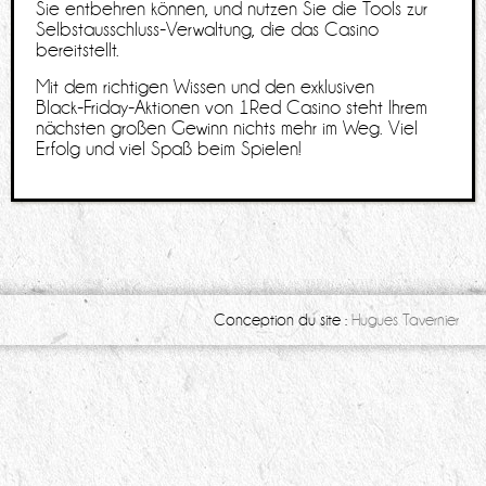
Sie entbehren können, und nutzen Sie die Tools zur
Selbstausschluss‑Verwaltung, die das Casino
bereitstellt.
Mit dem richtigen Wissen und den exklusiven
Black‑Friday‑Aktionen von 1Red Casino steht Ihrem
nächsten großen Gewinn nichts mehr im Weg. Viel
Erfolg und viel Spaß beim Spielen!
Conception du site :
Hugues Tavernier